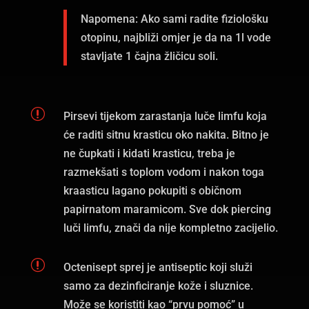
Napomena: Ako sami radite fiziološku
otopinu, najbliži omjer je da na 1l vode
stavljate 1 čajna žličicu soli.
r
Pirsevi tijekom zarastanja luče limfu koja
će raditi sitnu krasticu oko nakita. Bitno je
ne čupkati i kidati krasticu, treba je
razmekšati s toplom vodom i nakon toga
kraasticu lagano pokupiti s običnom
papirnatom maramicom. Sve dok piercing
luči limfu, znači da nije kompletno zacijelio.
r
Octenisept sprej je antiseptic koji služi
samo za dezinficiranje kože i sluznice.
Može se koristiti kao “prvu pomoć” u