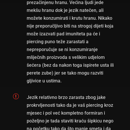
prezačinjenu hranu. Većina ljudi jede
mekšu hranu dok je jezik natečen, ali
možete konzumirati i krutu hranu. Nikako
nije preporučljivo biti na strogoj dijeti koja
može izazvati pad imuniteta pa će i
piercing puno teže zarastati a
nepreporučuje se ni konzumiranje
mliječnih proizvoda s velikim udjelom
šećera (bez da nakon toga ispirete usta ili
perete zube) jer se tako mogu razviti
gljivice u ustima.
r
Jezik relativno brzo zarasta zbog jake
prokrvljenosti tako da je vaš piercing kroz
mjesec i pol već kompletno formiran i
poželjno je tada staviti kraću šipkicu nego
na početku tako da što manje smeta i da