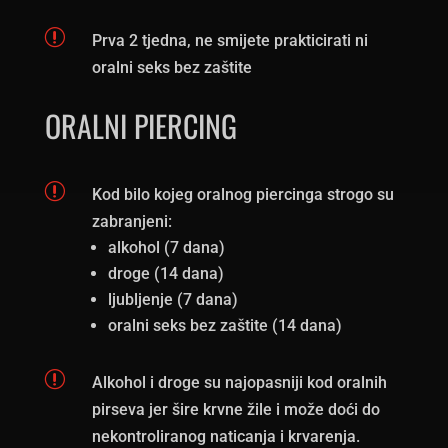
r
Prva 2 tjedna, ne smijete prakticirati ni
oralni seks bez zaštite
ORALNI PIERCING
r
Kod bilo kojeg oralnog piercinga strogo su
zabranjeni:
alkohol (7 dana)
droge (14 dana)
ljubljenje (7 dana)
oralni seks bez zaštite (14 dana)
r
Alkohol i droge su najopasniji kod oralnih
pirseva jer šire krvne žile i može doći do
nekontroliranog naticanja i krvarenja.