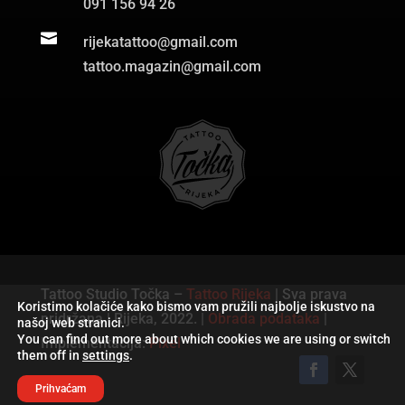
091 156 94 26

rijekatattoo@gmail.com
tattoo.magazin@gmail.com
Tattoo Studio Točka –
Tattoo Rijeka
| Sva prava
Koristimo kolačiće kako bismo vam pružili najbolje iskustvo na
pridržana | Rijeka, 2022. |
Obrada podataka
|
našoj web stranici.
You can find out more about which cookies we are using or switch
Implementacija:
Pixel
them off in
settings
.
Prihvaćam