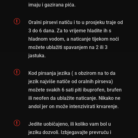
imaju i gazirana pića.
r
Oralni pirsevi natiču i to u prosjeku traje od
3 do 6 dana. Za to vrijeme hladite ih s
hladnom vodom, a naticanje tijekom noći
možete ublažiti spavanjem na 2 ili 3
jastuka.
r
Kod pirsanja jezika ( s obzirom na to da
jezik najviše natiče od oralnih pirseva)
možete svakih 6 sati piti ibuprofen, brufen
ili neofen da ublažite naticanje. Nikako ne
andol jer on može intenzivirati krvarenje.
r
Jedite uobičajeno, ili koliko vam bol u
jeziku dozvoli. Izbjegavajte prevruću i