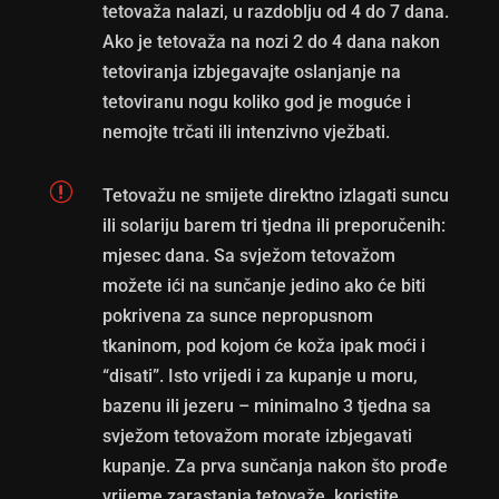
tetovaža nalazi, u razdoblju od 4 do 7 dana.
Ako je tetovaža na nozi 2 do 4 dana nakon
tetoviranja izbjegavajte oslanjanje na
tetoviranu nogu koliko god je moguće i
nemojte trčati ili intenzivno vježbati.
r
Tetovažu ne smijete direktno izlagati suncu
ili solariju barem tri tjedna ili preporučenih:
mjesec dana. Sa svježom tetovažom
možete ići na sunčanje jedino ako će biti
pokrivena za sunce nepropusnom
tkaninom, pod kojom će koža ipak moći i
“disati”. Isto vrijedi i za kupanje u moru,
bazenu ili jezeru – minimalno 3 tjedna sa
svježom tetovažom morate izbjegavati
kupanje. Za prva sunčanja nakon što prođe
vrijeme zarastanja tetovaže, koristite