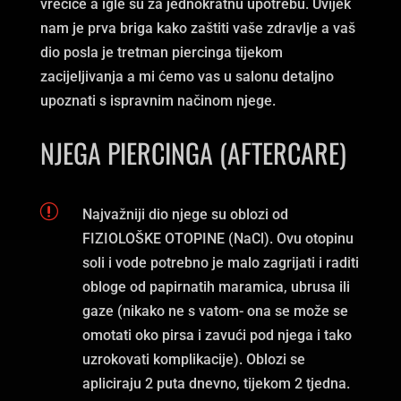
vrećice a igle su za jednokratnu upotrebu. Uvijek
nam je prva briga kako zaštiti vaše zdravlje a vaš
dio posla je tretman piercinga tijekom
zacijeljivanja a mi ćemo vas u salonu detaljno
upoznati s ispravnim načinom njege.
NJEGA PIERCINGA (AFTERCARE)
r
Najvažniji dio njege su oblozi od
FIZIOLOŠKE OTOPINE (NaCl). Ovu otopinu
soli i vode potrebno je malo zagrijati i raditi
obloge od papirnatih maramica, ubrusa ili
gaze (nikako ne s vatom- ona se može se
omotati oko pirsa i zavući pod njega i tako
uzrokovati komplikacije). Oblozi se
apliciraju 2 puta dnevno, tijekom 2 tjedna.