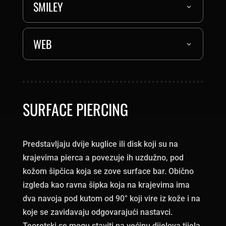
SMILEY
WEB
SURFACE PIERCING
Predstavljaju dvije kuglice ili disk koji su na
krajevima pierca a povezuje ih uzdužno, pod
kožom šipčica koja se zove surface bar. Obično
izgleda kao ravna šipka koja na krajevima ima
dva navoja pod kutom od 90° koji vire iz kože i na
koje se zavidavaju odgovarajući nastavci.
Teoretski se mogu staviti na većinu dijelova tijela,