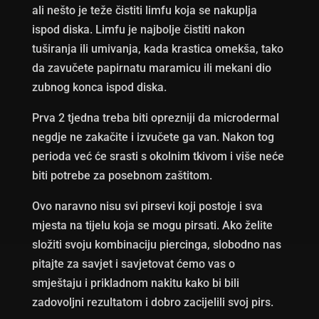
ali nešto je teže čistiti limfu koja se nakuplja
ispod diska. Limfu je najbolje čistiti nakon
tuširanja ili umivanja, kada krastica omekša, tako
da zavučete papirnatu maramicu ili mekani dio
zubnog konca ispod diska.
Prva 2 tjedna treba biti oprezniji da microdermal
negdje ne zakačite i izvučete ga van. Nakon tog
perioda već će srasti s okolnim tkivom i više neće
biti potrebe za posebnom zaštitom.
Ovo naravno nisu svi pirsevi koji postoje i sva
mjesta na tijelu koja se mogu pirsati. Ako želite
složiti svoju kombinaciju piercinga, slobodno nas
pitajte za savjet i savjetovat ćemo vas o
smještaju i prikladnom nakitu kako bi bili
zadovoljni rezultatom i dobro zacijelili svoj pirs.