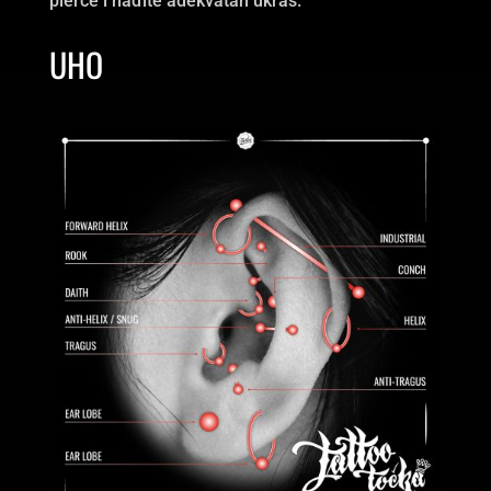
pierce i nađite adekvatan ukras.
UHO